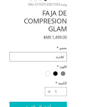
وحدة SKU: 217537123517253
FAJA DE
COMPRESION
GLAM
السعر
بحجم
*
اللون
*
الكمية
*
أضِف إلى العربة