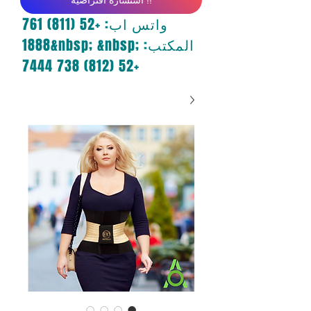
واتس اب:
+52 (811) 761
&nbsp; &nbsp; المكتب:
1888
+52 (812) 738 7444